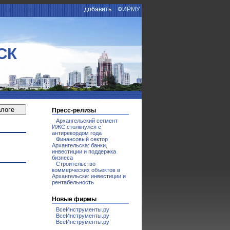
добавить
ФИРМУ
СК
Пресс-релизы
Архангельский сегмент
ИЖС столкнулся с
антирекордом года
Финансовый сектор
Архангельска: банки,
инвестиции и поддержка
бизнеса
Строительство
коммерческих объектов в
Архангельске: инвестиции и
рентабельность
Новые фирмы
ВсеИнструменты.ру
ВсеИнструменты.ру
ВсеИнструменты.ру