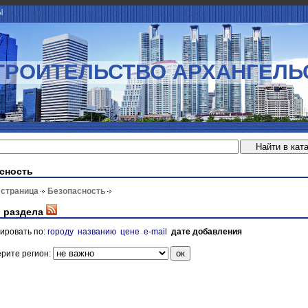
Ы
ТРОИТЕЛЬСТВО АРХАНГЕЛЬ
сность
 страница
Безопасность
 раздела
ировать по:
городу
названию
цене
e-mail
дате добавления
рите регион: