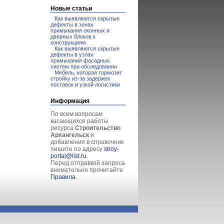
Новые статьи
Как выявляются скрытые
дефекты в зонах
примыкания оконных и
дверных блоков к
конструкциям
Как выявляются скрытые
дефекты в узлах
примыкания фасадных
систем при обследовании
Мебель, которая тормозит
стройку из-за задержек
поставок и узкой логистики
Информация
По всем вопросам
касающихся работы
ресурса
Строительство
Архангельск
и
добавления в справочник
пишите по адресу
stroy-
portal@list.ru
.
Перед отправкой запроса
внимательно прочитайте
Правила
.