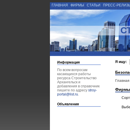
ГЛАВНАЯ
ФИРМЫ
СТАТЬИ
ПРЕСС-РЕЛИЗ
С
Я ищу:
Информация
По всем вопросам
Безопа
касающихся работы
ресурса Строительство
Главная
Архангельск и
добавления в справочник
Фирмы
пишите по адресу
stroy-
portal@list.ru
.
Сорт
Объявления
Выбе