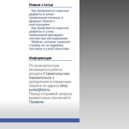
Новые статьи
Как выявляются скрытые
дефекты в зонах
примыкания оконных и
дверных блоков к
конструкциям
Как выявляются скрытые
дефекты в узлах
примыкания фасадных
систем при обследовании
Мебель, которая тормозит
стройку из-за задержек
поставок и узкой логистики
Информация
По всем вопросам
касающихся работы
ресурса
Строительство
Архангельск
и
добавления в справочник
пишите по адресу
stroy-
portal@list.ru
.
Перед отправкой запроса
внимательно прочитайте
Правила
.