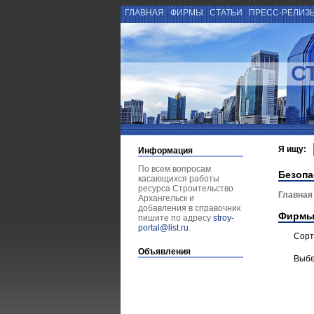
ГЛАВНАЯ
ФИРМЫ
СТАТЬИ
ПРЕСС-РЕЛИЗ
С
Я ищу:
Информация
По всем вопросам
Безопа
касающихся работы
ресурса Строительство
Главная
Архангельск и
добавления в справочник
Фирмы
пишите по адресу
stroy-
portal@list.ru
.
Сорт
Объявления
Выбе