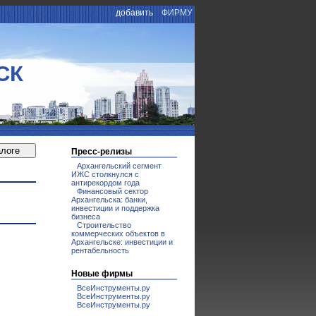
добавить
ФИРМУ
СК
Пресс-релизы
Архангельский сегмент
ИЖС столкнулся с
антирекордом года
Финансовый сектор
Архангельска: банки,
инвестиции и поддержка
бизнеса
Строительство
коммерческих объектов в
Архангельске: инвестиции и
рентабельность
Новые фирмы
ВсеИнструменты.ру
ВсеИнструменты.ру
ВсеИнструменты.ру