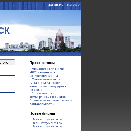
добавить
ФИРМУ
СК
Пресс-релизы
Архангельский сегмент
ИЖС столкнулся с
антирекордом года
Финансовый сектор
Архангельска: банки,
инвестиции и поддержка
бизнеса
Строительство
коммерческих объектов в
Архангельске: инвестиции и
рентабельность
Новые фирмы
ВсеИнструменты.ру
ВсеИнструменты.ру
ВсеИнструменты.ру