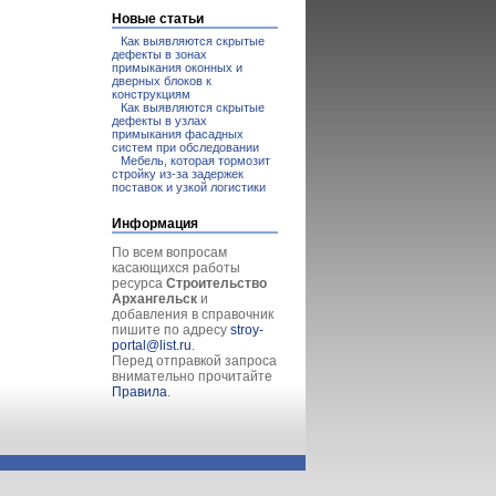
Новые статьи
Как выявляются скрытые
дефекты в зонах
примыкания оконных и
дверных блоков к
конструкциям
Как выявляются скрытые
дефекты в узлах
примыкания фасадных
систем при обследовании
Мебель, которая тормозит
стройку из-за задержек
поставок и узкой логистики
Информация
По всем вопросам
касающихся работы
ресурса
Строительство
Архангельск
и
добавления в справочник
пишите по адресу
stroy-
portal@list.ru
.
Перед отправкой запроса
внимательно прочитайте
Правила
.