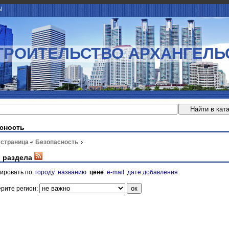
Ы
ТРОИТЕЛЬСТВО АРХАНГЕЛЬ
сность
 страница
Безопасность
 раздела
ировать по:
городу
названию
цене
e-mail
дате добавления
рите регион: