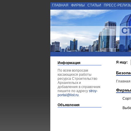
ГЛАВНАЯ
ФИРМЫ
СТАТЬИ
ПРЕСС-РЕЛИЗ
С
Я ищу:
Информация
По всем вопросам
Безопа
касающихся работы
ресурса Строительство
Главная
Архангельск и
добавления в справочник
Фирмы
пишите по адресу
stroy-
portal@list.ru
.
Сорт
Объявления
Выбе