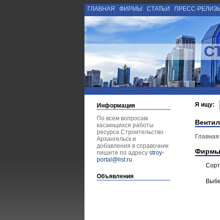
ГЛАВНАЯ
ФИРМЫ
СТАТЬИ
ПРЕСС-РЕЛИЗ
С
Я ищу:
Информация
По всем вопросам
Вентил
касающихся работы
ресурса Строительство
Главная
Архангельск и
добавления в справочник
Фирмы
пишите по адресу
stroy-
portal@list.ru
.
Сорт
Объявления
Выбе