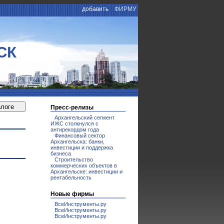
добавить
ФИРМУ
СК
Пресс-релизы
Архангельский сегмент
ИЖС столкнулся с
антирекордом года
Финансовый сектор
Архангельска: банки,
инвестиции и поддержка
бизнеса
Строительство
коммерческих объектов в
Архангельске: инвестиции и
рентабельность
Новые фирмы
ВсеИнструменты.ру
ВсеИнструменты.ру
ВсеИнструменты.ру