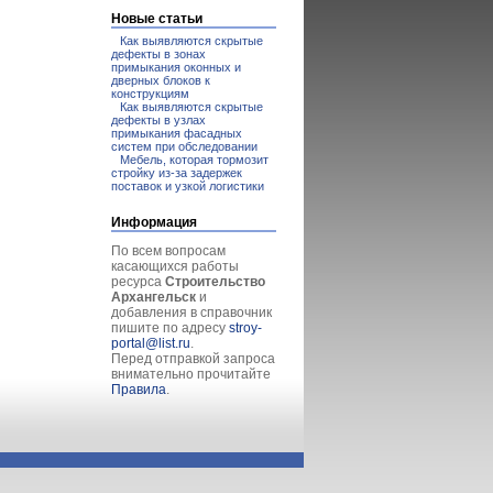
Новые статьи
Как выявляются скрытые
дефекты в зонах
примыкания оконных и
дверных блоков к
конструкциям
Как выявляются скрытые
дефекты в узлах
примыкания фасадных
систем при обследовании
Мебель, которая тормозит
стройку из-за задержек
поставок и узкой логистики
Информация
По всем вопросам
касающихся работы
ресурса
Строительство
Архангельск
и
добавления в справочник
пишите по адресу
stroy-
portal@list.ru
.
Перед отправкой запроса
внимательно прочитайте
Правила
.