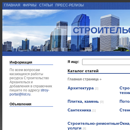
ГЛАВНАЯ
ФИРМЫ
СТАТЬИ
ПРЕСС-РЕЛИЗЫ
СТРОИТЕЛЬ
Я ищу:
Информация
По всем вопросам
Каталог статей
касающихся работы
ресурса Строительство
Главная страница
Архангельск и
добавления в справочник
Архитектура
Стро
[2]
пишите по адресу
stroy-
техн
portal@list.ru
.
Плитка, камень
Пот
[0]
Объявления
Сантехника
Стен
[1]
Строительно-ремонтные
Окна
услуги
[8]