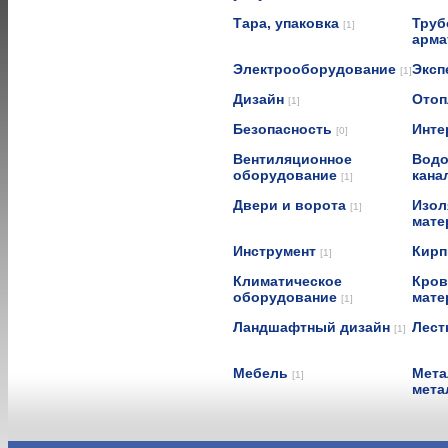
Тара, упаковка
Труб
[1]
арма
Электрооборудование
Эксп
[1]
Дизайн
Отоп
[1]
Безопасность
Инте
[0]
Вентиляционное
Водо
оборудование
кана
[1]
Двери и ворота
Изол
[1]
мат
Инструмент
Кирп
[1]
Климатическое
Кров
оборудование
мат
[1]
Ландшафтный дизайн
Лест
[1]
Мебель
Мета
[1]
мета