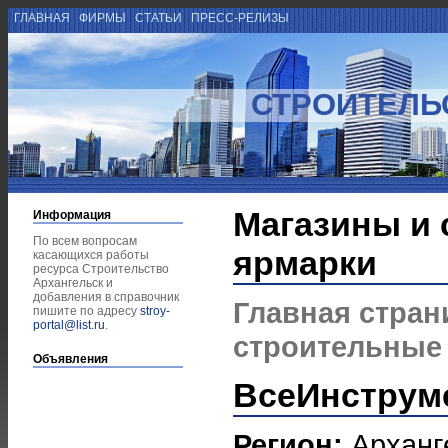
ГЛАВНАЯ
ФИРМЫ
СТАТЬИ
ПРЕСС-РЕЛИЗЫ
СТРОИТЕЛЬ
Магазины и
Информация
По всем вопросам
ярмарки
касающихся работы
ресурса Строительство
Архангельск и
добавления в справочник
Главная стран
пишите по адресу
stroy-
portal@list.ru
.
строительные
Объявления
ВсеИнструм
Регион:
Арханг