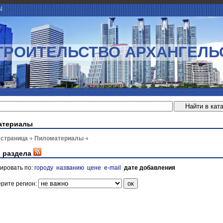
Ы
ТРОИТЕЛЬСТВО АРХАНГЕЛЬ
атериалы
 страница
Пиломатериалы
 раздела
ировать по:
городу
названию
цене
e-mail
дате добавления
рите регион: