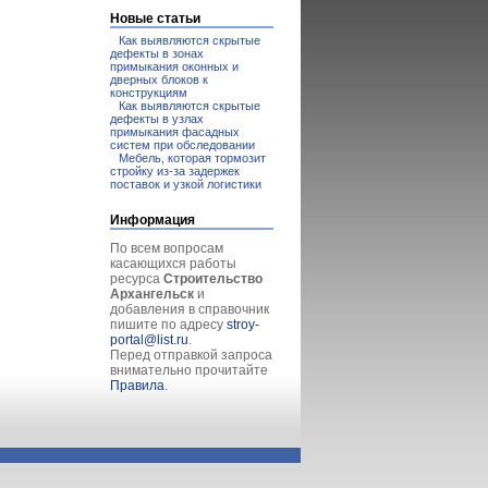
Новые статьи
Как выявляются скрытые
дефекты в зонах
примыкания оконных и
дверных блоков к
конструкциям
Как выявляются скрытые
дефекты в узлах
примыкания фасадных
систем при обследовании
Мебель, которая тормозит
стройку из-за задержек
поставок и узкой логистики
Информация
По всем вопросам
касающихся работы
ресурса
Строительство
Архангельск
и
добавления в справочник
пишите по адресу
stroy-
portal@list.ru
.
Перед отправкой запроса
внимательно прочитайте
Правила
.