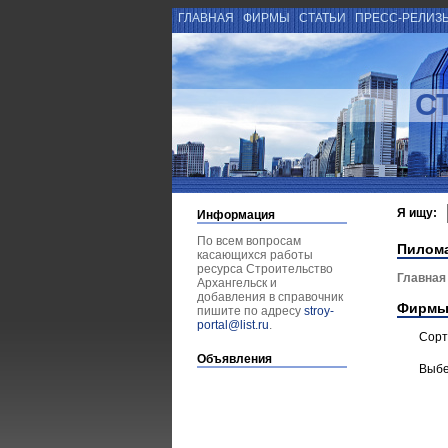
ГЛАВНАЯ
ФИРМЫ
СТАТЬИ
ПРЕСС-РЕЛИЗ
С
Я ищу:
Информация
По всем вопросам
Пилом
касающихся работы
ресурса Строительство
Главная
Архангельск и
добавления в справочник
Фирмы
пишите по адресу
stroy-
portal@list.ru
.
Сорт
Объявления
Выбе