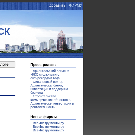
добавить
ФИРМУ
СК
Пресс-релизы
Архангельский сегмент
ИЖС столкнулся с
антирекордом года
Финансовый сектор
Архангельска: банки,
инвестиции и поддержка
бизнеса
Строительство
коммерческих объектов в
Архангельске: инвестиции и
рентабельность
Новые фирмы
ВсеИнструменты.ру
ВсеИнструменты.ру
ВсеИнструменты.ру