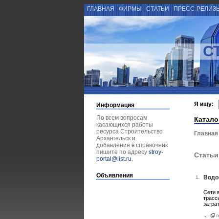
ГЛАВНАЯ
ФИРМЫ
СТАТЬИ
ПРЕСС-РЕЛИЗ
С
Я ищу:
Информация
По всем вопросам
Катало
касающихся работы
ресурса Строительство
Главная
Архангельск и
добавления в справочник
пишите по адресу
stroy-
Статьи
portal@list.ru
.
Объявления
Водо
1.
Сети 
трасс
затра
...
п