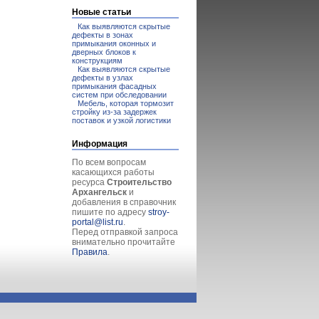
Новые статьи
Как выявляются скрытые
дефекты в зонах
примыкания оконных и
дверных блоков к
конструкциям
Как выявляются скрытые
дефекты в узлах
примыкания фасадных
систем при обследовании
Мебель, которая тормозит
стройку из-за задержек
поставок и узкой логистики
Информация
По всем вопросам
касающихся работы
ресурса
Строительство
Архангельск
и
добавления в справочник
пишите по адресу
stroy-
portal@list.ru
.
Перед отправкой запроса
внимательно прочитайте
Правила
.