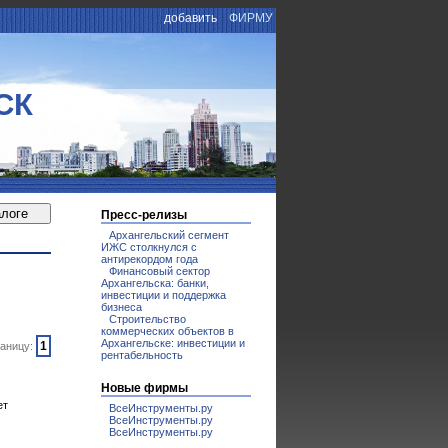
добавить
ФИРМУ
СК
Пресс-релизы
Архангельский сегмент
ИЖС столкнулся с
антирекордом года
Финансовый сектор
Архангельска: банки,
инвестиции и поддержка
бизнеса
Строительство
коммерческих объектов в
Архангельске: инвестиции и
1
аницу:
рентабельность
Новые фирмы
ет
ВсеИнструменты.ру
ВсеИнструменты.ру
ВсеИнструменты.ру