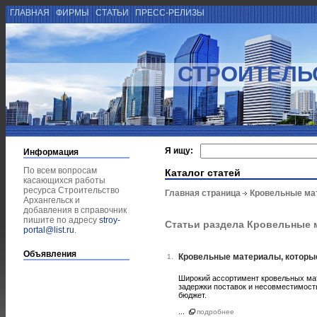
ГЛАВНАЯ
ФИРМЫ
СТАТЬИ
ПРЕСС-РЕЛИЗЫ
СТРОИТЕЛЬ
Я ищу:
Информация
По всем вопросам
Каталог статей
касающихся работы
ресурса Строительство
Главная страница
Кровельные ма
Архангельск и
добавления в справочник
пишите по адресу
stroy-
Статьи раздела Кровельные
portal@list.ru
.
Объявления
Кровельные материалы, которые
1.
Широкий ассортимент кровельных мат
задержки поставок и несовместимост
бюджет.
...
подробнее