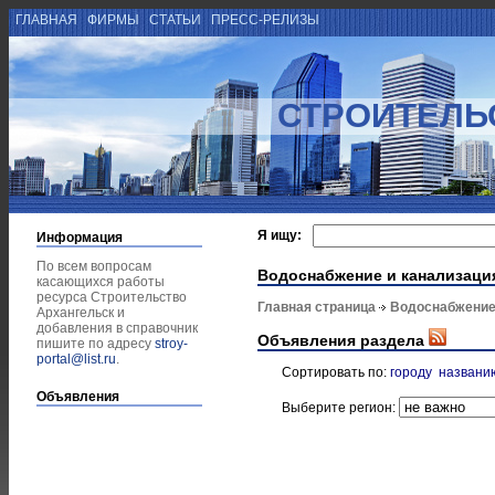
ГЛАВНАЯ
ФИРМЫ
СТАТЬИ
ПРЕСС-РЕЛИЗЫ
СТРОИТЕЛЬ
Я ищу:
Информация
По всем вопросам
Водоснабжение и канализаци
касающихся работы
ресурса Строительство
Главная страница
Водоснабжение
Архангельск и
добавления в справочник
Объявления раздела
пишите по адресу
stroy-
portal@list.ru
.
Сортировать по:
городу
названи
Объявления
Выберите регион: