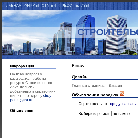
ГЛАВНАЯ
ФИРМЫ
СТАТЬИ
ПРЕСС-РЕЛИЗЫ
СТРОИТЕЛЬ
Я ищу:
Информация
По всем вопросам
Дизайн
касающихся работы
ресурса Строительство
Главная страница
Дизайн
Архангельск и
добавления в справочник
Объявления раздела
пишите по адресу
stroy-
portal@list.ru
.
Сортировать по:
городу
названи
Объявления
Выберите регион: