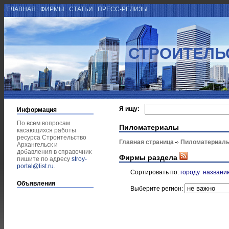
ГЛАВНАЯ
ФИРМЫ
СТАТЬИ
ПРЕСС-РЕЛИЗЫ
СТРОИТЕЛЬ
Я ищу:
Информация
По всем вопросам
Пиломатериалы
касающихся работы
ресурса Строительство
Главная страница
Пиломатериал
Архангельск и
добавления в справочник
Фирмы раздела
пишите по адресу
stroy-
portal@list.ru
.
Сортировать по:
городу
названи
Объявления
Выберите регион: