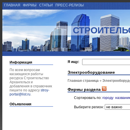
ГЛАВНАЯ
ФИРМЫ
СТАТЬИ
ПРЕСС-РЕЛИЗЫ
СТРОИТЕЛЬ
Я ищу:
Информация
По всем вопросам
Электрооборудование
касающихся работы
ресурса Строительство
Главная страница
Электрооборуд
Архангельск и
добавления в справочник
Фирмы раздела
пишите по адресу
stroy-
portal@list.ru
.
Сортировать по:
городу
названи
Объявления
Выберите регион: