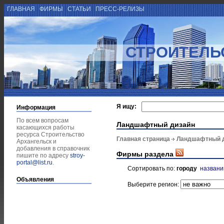
ГЛАВНАЯ
ФИРМЫ
СТАТЬИ
ПРЕСС-РЕЛИЗЫ
СТРОИТЕЛЬ
Я ищу:
Информация
По всем вопросам
Ландшафтный дизайн
касающихся работы
ресурса Строительство
Главная страница
Ландшафтный 
Архангельск и
добавления в справочник
Фирмы раздела
пишите по адресу
stroy-
portal@list.ru
.
Сортировать по:
городу
назван
Объявления
Выберите регион: