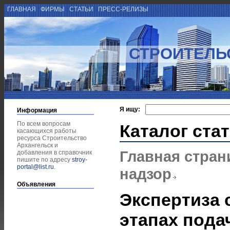
ГЛАВНАЯ
ФИРМЫ
СТАТЬИ
ПРЕСС-РЕЛИЗЫ
СТРОИТЕЛЬ
Я ищу:
Информация
По всем вопросам
Каталог ста
касающихся работы
ресурса Строительство
Архангельск и
Главная стран
добавления в справочник
пишите по адресу
stroy-
portal@list.ru
.
надзор
Объявления
Экспертиза 
этапах пода