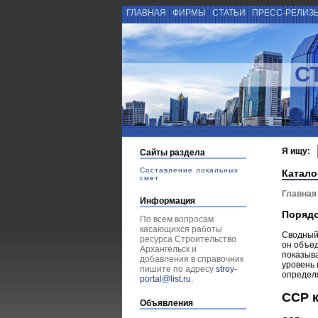
ГЛАВНАЯ
ФИРМЫ
СТАТЬИ
ПРЕСС-РЕЛИЗ
С
Я ищу:
Сайты раздела
Составление локальных
Катало
смет
Главная
Информация
Порядо
По всем вопросам
касающихся работы
Сводный 
ресурса Строительство
он объед
Архангельск и
показыва
добавления в справочник
уровень 
пишите по адресу
stroy-
определя
portal@list.ru
.
ССР к
Объявления