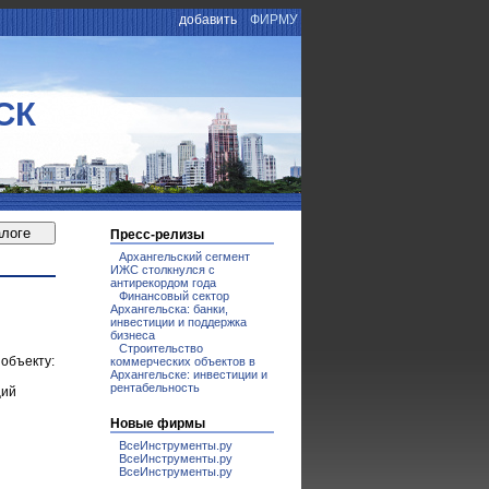
добавить
ФИРМУ
СК
Пресс-релизы
Архангельский сегмент
ИЖС столкнулся с
антирекордом года
Финансовый сектор
Архангельска: банки,
инвестиции и поддержка
бизнеса
Строительство
объекту:
коммерческих объектов в
Архангельске: инвестиции и
рентабельность
щий
Новые фирмы
ВсеИнструменты.ру
ВсеИнструменты.ру
ВсеИнструменты.ру