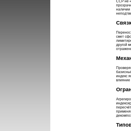
ССР не «
прозрачн
наличии 
неподтв
Связк
Перенос 
смет сфо
лимитиро
другой м
отражени
Механ
Проверяе
базисный
индекс я
влияние 
Огран
Агрегиро
индексир
пересчёт
применяю
декомпо
Типов