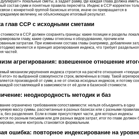
дублирует» локальные сметы, а задаёт рамку, где каждая глава должна иметь
ый состав сумм и понятные правила пересчёта. Индекс в ССР корректен тол
связи с конкретной группой базисных итогов, иначе он превращается в
ерждаемую величину, не объясняющую итоговый результат.
а глав ССР с исходными сметами
стоимости в ССР должен сохранять границы: какие позиции и разделы лока
рмировали главу, какие суммы отнесены к оборудованию, прочим или
ванным затратам. При изменении состава главы (например, добавлении зат
етодики) меняется и принцип агрегирования индекса, что требует раздельног
я частей.
изм агрегирования: взвешенное отношение итог
мый механизм укрупнения индекса строится на расчёте отношения «текущий
 итог» по выбранной совокупности строк, включённых в главу. Такой агрегир
вляется производной от сумм, а не от списка исходных индексов, и потому со
каждой составляющей в зависимости от её доли в базисной стоимости.
ичение: неоднородность методик и баз
вание ограничено требованием сопоставимости: нельзя объединять в одну
уемую массу суммы, рассчитанные в разных базисах или с разными правила
а, без разделения. Если в главе присутствуют части, для которых индексы
тся по разным письмам или для разных видов затрат, итог по главе должен 
зирован, иначе контроль становится формальным.
ая ошибка: повторное индексирование на уровн