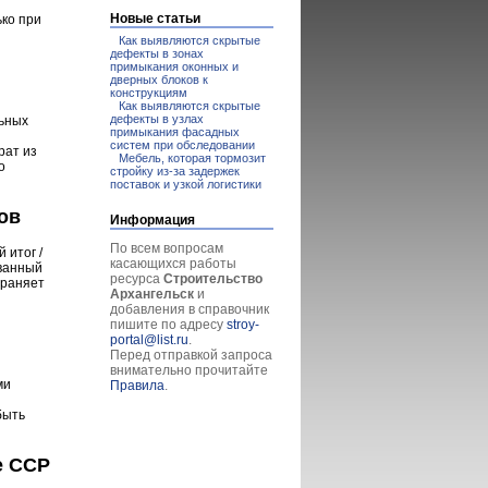
Новые статьи
ько при
Как выявляются скрытые
дефекты в зонах
примыкания оконных и
дверных блоков к
конструкциям
Как выявляются скрытые
дефекты в узлах
льных
примыкания фасадных
систем при обследовании
рат из
Мебель, которая тормозит
о
стройку из-за задержек
поставок и узкой логистики
ов
Информация
По всем вопросам
 итог /
касающихся работы
ованный
ресурса
Строительство
храняет
Архангельск
и
добавления в справочник
пишите по адресу
stroy-
portal@list.ru
.
Перед отправкой запроса
внимательно прочитайте
ми
Правила
.
быть
е ССР