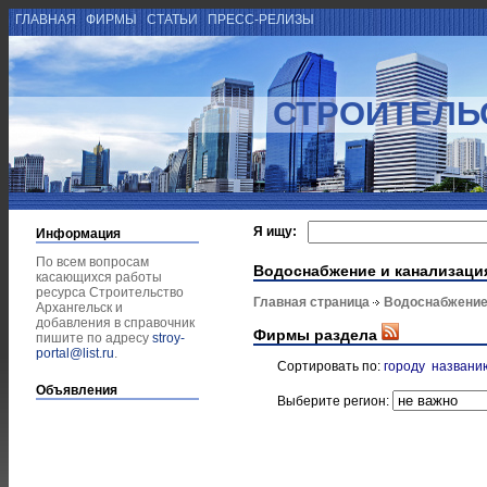
ГЛАВНАЯ
ФИРМЫ
СТАТЬИ
ПРЕСС-РЕЛИЗЫ
СТРОИТЕЛЬ
Я ищу:
Информация
По всем вопросам
Водоснабжение и канализаци
касающихся работы
ресурса Строительство
Главная страница
Водоснабжение
Архангельск и
добавления в справочник
Фирмы раздела
пишите по адресу
stroy-
portal@list.ru
.
Сортировать по:
городу
названи
Объявления
Выберите регион: