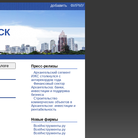
добавить
ФИРМУ
СК
Пресс-релизы
Архангельский сегмент
ИЖС столкнулся с
антирекордом года
Финансовый сектор
Архангельска: банки,
инвестиции и поддержка
бизнеса
Строительство
коммерческих объектов в
Архангельске: инвестиции и
рентабельность
Новые фирмы
ВсеИнструменты.ру
ВсеИнструменты.ру
ВсеИнструменты.ру