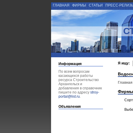
ГЛАВНАЯ
ФИРМЫ
СТАТЬИ
ПРЕСС-РЕЛИЗ
С
Я ищу:
Информация
По всем вопросам
Водосн
касающихся работы
ресурса Строительство
Главная
Архангельск и
добавления в справочник
Фирмы
пишите по адресу
stroy-
portal@list.ru
.
Сорт
Объявления
Выбе