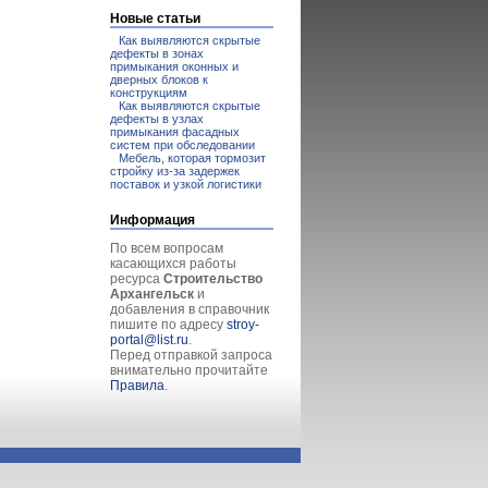
Новые статьи
Как выявляются скрытые
дефекты в зонах
примыкания оконных и
дверных блоков к
конструкциям
Как выявляются скрытые
дефекты в узлах
примыкания фасадных
систем при обследовании
Мебель, которая тормозит
стройку из-за задержек
поставок и узкой логистики
Информация
По всем вопросам
касающихся работы
ресурса
Строительство
Архангельск
и
добавления в справочник
пишите по адресу
stroy-
portal@list.ru
.
Перед отправкой запроса
внимательно прочитайте
Правила
.