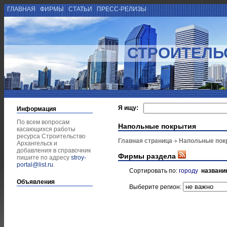
ГЛАВНАЯ
ФИРМЫ
СТАТЬИ
ПРЕСС-РЕЛИЗЫ
СТРОИТЕЛЬ
Я ищу:
Информация
По всем вопросам
Напольные покрытия
касающихся работы
ресурса Строительство
Главная страница
Напольные пок
Архангельск и
добавления в справочник
Фирмы раздела
пишите по адресу
stroy-
portal@list.ru
.
Сортировать по:
городу
названи
Объявления
Выберите регион: