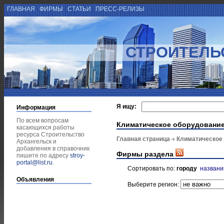
ГЛАВНАЯ
ФИРМЫ
СТАТЬИ
ПРЕСС-РЕЛИЗЫ
СТРОИТЕЛЬ
Я ищу:
Информация
По всем вопросам
Климатическое оборудовани
касающихся работы
ресурса Строительство
Главная страница
Климатическое
Архангельск и
добавления в справочник
Фирмы раздела
пишите по адресу
stroy-
portal@list.ru
.
Сортировать по:
городу
назван
Объявления
Выберите регион: