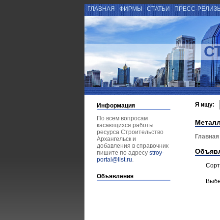
ГЛАВНАЯ
ФИРМЫ
СТАТЬИ
ПРЕСС-РЕЛИЗ
С
Я ищу:
Информация
По всем вопросам
Металл
касающихся работы
ресурса Строительство
Главная
Архангельск и
добавления в справочник
Объяв
пишите по адресу
stroy-
portal@list.ru
.
Сорт
Объявления
Выбе