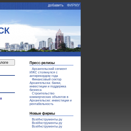
добавить
ФИРМУ
СК
Пресс-релизы
Архангельский сегмент
ИЖС столкнулся с
антирекордом года
Финансовый сектор
Архангельска: банки,
инвестиции и поддержка
бизнеса
Строительство
коммерческих объектов в
ия
Архангельске: инвестиции и
рентабельность
Новые фирмы
ВсеИнструменты.ру
ВсеИнструменты.ру
ВсеИнструменты.ру