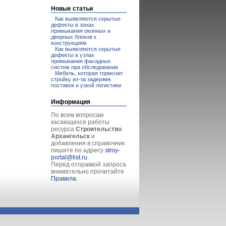
Новые статьи
Как выявляются скрытые
дефекты в зонах
примыкания оконных и
дверных блоков к
конструкциям
Как выявляются скрытые
дефекты в узлах
примыкания фасадных
систем при обследовании
Мебель, которая тормозит
стройку из-за задержек
поставок и узкой логистики
Информация
По всем вопросам
касающихся работы
ресурса
Строительство
Архангельск
и
добавления в справочник
пишите по адресу
stroy-
portal@list.ru
.
Перед отправкой запроса
внимательно прочитайте
Правила
.