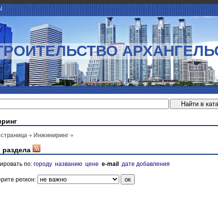
Ы
ТРОИТЕЛЬСТВО АРХАНГЕЛЬ
иринг
 страница
Инжиниринг
 раздела
ировать по:
городу
названию
цене
e-mail
дате добавления
рите регион: