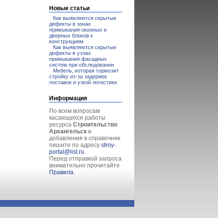
Новые статьи
Как выявляются скрытые
дефекты в зонах
примыкания оконных и
дверных блоков к
конструкциям
Как выявляются скрытые
дефекты в узлах
примыкания фасадных
систем при обследовании
Мебель, которая тормозит
стройку из-за задержек
поставок и узкой логистики
Информация
По всем вопросам
касающихся работы
ресурса
Строительство
Архангельск
и
добавления в справочник
пишите по адресу
stroy-
portal@list.ru
.
Перед отправкой запроса
внимательно прочитайте
Правила
.