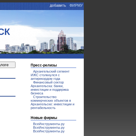
добавить
ФИРМУ
СК
Пресс-релизы
Архангельский сегмент
ИЖС столкнулся с
антирекордом года
Финансовый сектор
Архангельска: банки,
инвестиции и поддержка
бизнеса
Строительство
коммерческих объектов в
Архангельске: инвестиции и
рентабельность
Новые фирмы
ВсеИнструменты.ру
ВсеИнструменты.ру
ВсеИнструменты.ру