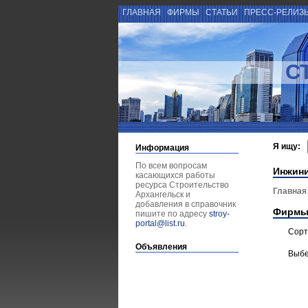
ГЛАВНАЯ
ФИРМЫ
СТАТЬИ
ПРЕСС-РЕЛИЗ
С
Я ищу:
Информация
По всем вопросам
Инжин
касающихся работы
ресурса Строительство
Главная
Архангельск и
добавления в справочник
Фирмы
пишите по адресу
stroy-
portal@list.ru
.
Сорт
Объявления
Выбе