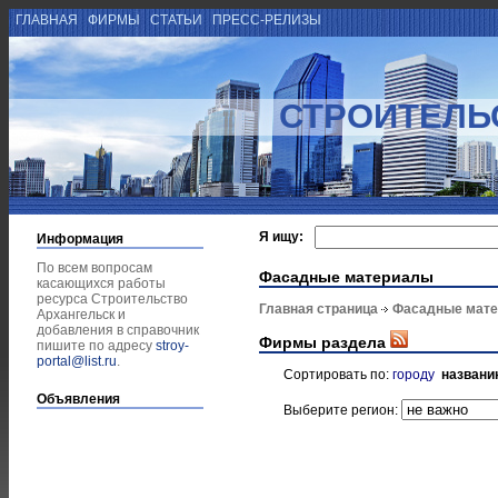
ГЛАВНАЯ
ФИРМЫ
СТАТЬИ
ПРЕСС-РЕЛИЗЫ
СТРОИТЕЛЬ
Я ищу:
Информация
По всем вопросам
Фасадные материалы
касающихся работы
ресурса Строительство
Главная страница
Фасадные мат
Архангельск и
добавления в справочник
Фирмы раздела
пишите по адресу
stroy-
portal@list.ru
.
Сортировать по:
городу
названи
Объявления
Выберите регион: