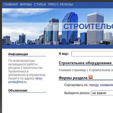
ГЛАВНАЯ
ФИРМЫ
СТАТЬИ
ПРЕСС-РЕЛИЗЫ
СТРОИТЕЛЬ
Я ищу:
Информация
По всем вопросам
Строительное оборудование
касающихся работы
ресурса Строительство
Главная страница
Строительное 
Архангельск и
добавления в справочник
Фирмы раздела
пишите по адресу
stroy-
portal@list.ru
.
Сортировать по:
городу
названи
Объявления
Выберите регион: